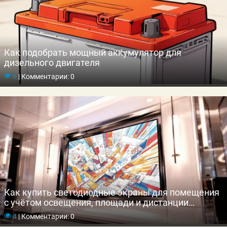
Как подобрать мощный аккумулятор для
дизельного двигателя
6
|
Комментарии: 0
Как купить светодиодные экраны для помещения
с учётом освещения, площади и дистанции
просмотра
4
|
Комментарии: 0