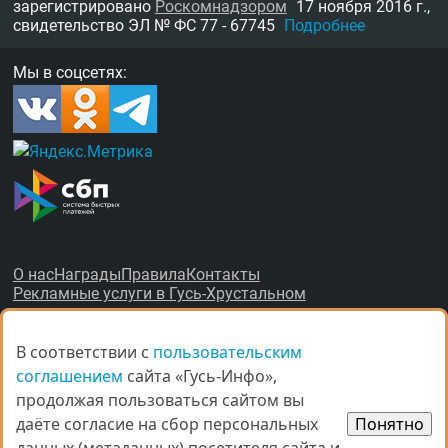
зарегистрировано
Роскомнадзором
17 ноября 2016 г.,
свидетельство
ЭЛ № ФС 77 - 67745
Подробнее
Мы в соцсетях:
О нас
Награды
Правила
Контакты
Рекламные услуги в Гусь-Хрустальном
В соответствии с
В соответствии с
пользовательским
пользовательским
соглашением
соглашением
сайта «Гусь-Инфо»,
сайта «Гусь-Инфо»,
продолжая пользоваться сайтом вы
продолжая пользоваться сайтом вы
© Все права защищены.
даёте согласие на сбор персональных
даёте согласие на сбор персональных
Понятно
Понятно