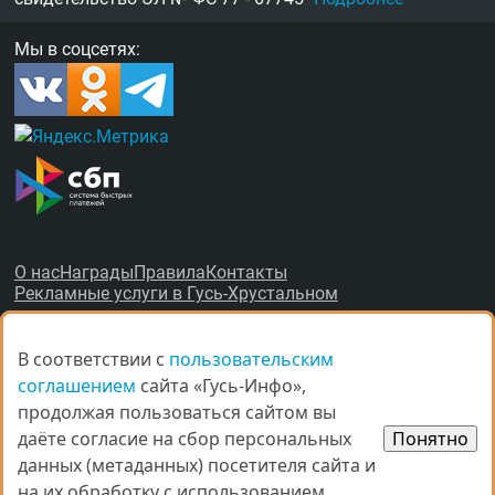
Мы в соцсетях:
О нас
Награды
Правила
Контакты
Рекламные услуги в Гусь-Хрустальном
В соответствии с
В соответствии с
пользовательским
пользовательским
соглашением
соглашением
сайта «Гусь-Инфо»,
сайта «Гусь-Инфо»,
продолжая пользоваться сайтом вы
продолжая пользоваться сайтом вы
© Все права защищены.
даёте согласие на сбор персональных
даёте согласие на сбор персональных
Понятно
Понятно
данных (метаданных) посетителя сайта и
данных (метаданных) посетителя сайта и
При копировании материалов ссыл­ка на
gus-info.ru
обя­за­тель­
на их обработку с использованием
на их обработку с использованием
на.