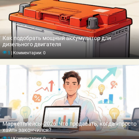
Как подобрать мощный аккумулятор для
дизельного двигателя
5
|
Комментарии: 0
Маркетплейсы-2026: Что продавать, когда «просто
хайп» закончился?
5
|
Комментарии: 0