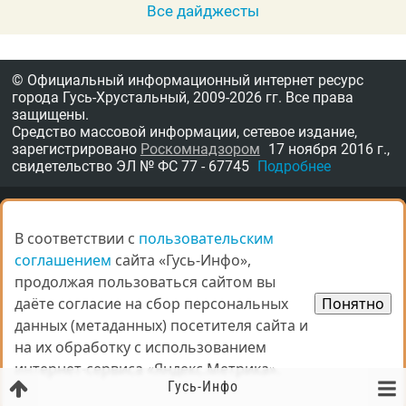
Все дайджесты
© Официальный информационный интернет ресурс
города Гусь-Хрустальный,
2009-2026 гг.
Все права
защищены.
Средство массовой информации, сетевое издание,
зарегистрировано
Роскомнадзором
17 ноября 2016 г.,
свидетельство
ЭЛ № ФС 77 - 67745
Подробнее
Мы в соцсетях:
В соответствии с
В соответствии с
пользовательским
пользовательским
соглашением
соглашением
сайта «Гусь-Инфо»,
сайта «Гусь-Инфо»,
продолжая пользоваться сайтом вы
продолжая пользоваться сайтом вы
даёте согласие на сбор персональных
даёте согласие на сбор персональных
Понятно
Понятно
данных (метаданных) посетителя сайта и
данных (метаданных) посетителя сайта и
на их обработку с использованием
на их обработку с использованием
интернет-сервиса «Яндекс.Метрика».
интернет-сервиса «Яндекс.Метрика».
Гусь-Инфо
О нас
Награды
Правила
Контакты