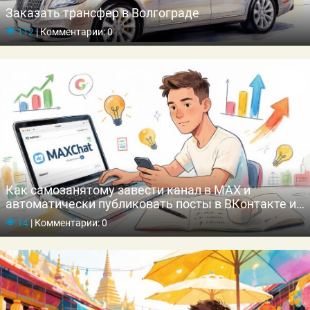
Заказать трансфер в Волгограде
112
|
Комментарии: 0
Как самозанятому завести канал в MAX и
автоматически публиковать посты в ВКонтакте и
Одноклассниках
14
|
Комментарии: 0