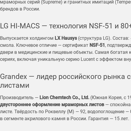
мраморных серий (Supreme) и гранитных имитаций (Tempe
брендов в России.
LG HI-MACS — технология NSF-51 и 80
Выпускается холдингом
LX Hausys
(структура LG). Состав
смола. Ключевое отличие — сертификат
NSF-51
, подтверж
двери в медицинские и пищевые объекты. Самая богатая к
сериях, включая уникальную серию Lucent с эффектом вну
Grandex — лидер российского рынка
листами
Производитель —
Lion Chemtech Co., Ltd.
(Южная Корея, с 19
двустороннее оформление мраморных листов
— спокойная
листе. Твёрдость по Роквеллу (M) — 92, водопоглощение —
в сегменте акрилового камня в России. Гарантия — 15 лет.