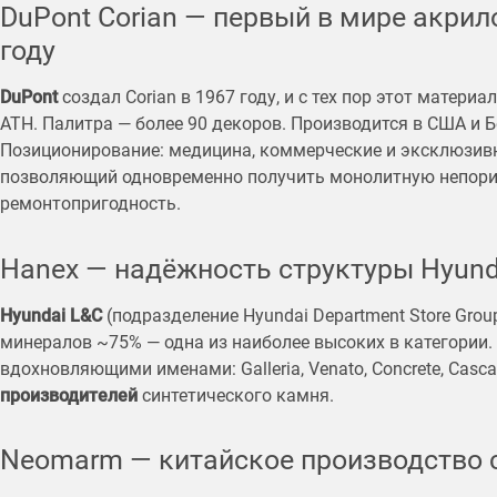
DuPont Corian — первый в мире акрил
году
DuPont
создал Corian в 1967 году, и с тех пор этот матери
ATH. Палитра — более 90 декоров. Производится в США и 
Позиционирование: медицина, коммерческие и эксклюзив
позволяющий одновременно получить монолитную непори
ремонтопригодность.
Hanex — надёжность структуры Hyund
Hyundai L&C
(подразделение Hyundai Department Store Grou
минералов ~75% — одна из наиболее высоких в категории. 
вдохновляющими именами: Galleria, Venato, Concrete, Casc
производителей
синтетического камня.
Neomarm — китайское производство