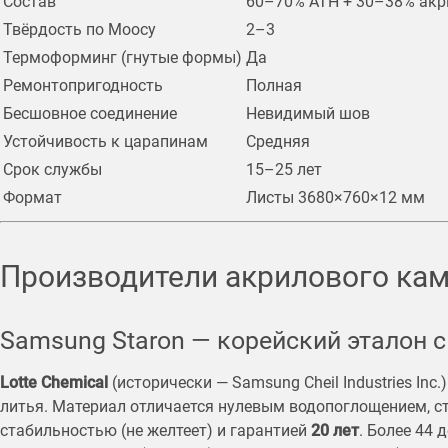
Состав
60–70% ATH + 30–38% акр
Твёрдость по Моосу
2–3
Термоформинг (гнутые формы)
Да
Ремонтопригодность
Полная
Бесшовное соединение
Невидимый шов
Устойчивость к царапинам
Средняя
Срок службы
15–25 лет
Формат
Листы 3680×760×12 мм
Производители акрилового кам
Samsung Staron — корейский эталон с
Lotte Chemical
(исторически — Samsung Cheil Industries In
литья. Материал отличается нулевым водопоглощением, ст
стабильностью (не желтеет) и гарантией
20 лет
. Более 44 