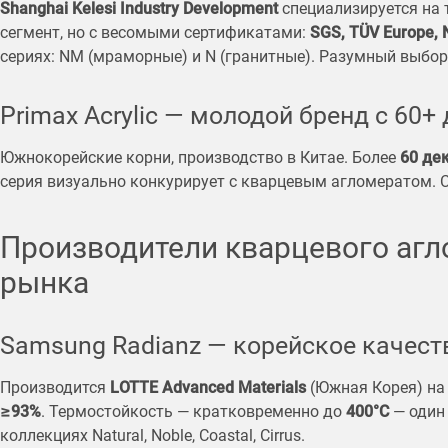
Shanghai Kelesi Industry Development
специализируется на
сегмент, но с весомыми сертификатами:
SGS, TÜV Europe, 
сериях: NM (мраморные) и N (гранитные). Разумный выбо
Primax Acrylic — молодой бренд с 60+
Южнокорейские корни, производство в Китае. Более
60 де
серия визуально конкурирует с кварцевым агломератом. С
Производители кварцевого агл
рынка
Samsung Radianz — корейское качест
Производится
LOTTE Advanced Materials
(Южная Корея) на
≥93%
. Термостойкость — кратковременно до
400°C
— один 
коллекциях Natural, Noble, Coastal, Cirrus.