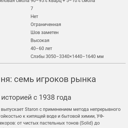
иловая смола
90–95% кварц + 5–10% смола
7
Нет
Ограниченная
Шов заметен
Высокая
40–60 лет
Слэбы 3050–3340×1440–1640 мм
ня: семь игроков рынка
 историей с 1938 года
c.) выпускает Staron с применением метода непрерывного
ойкостью к кипящей воде и бытовой химии, УФ-
декоров: от чистых пастельных тонов (Solid) до