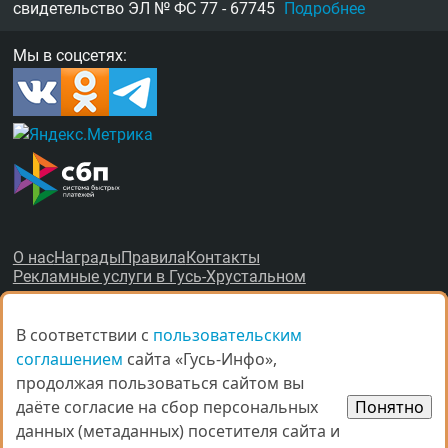
свидетельство
ЭЛ № ФС 77 - 67745
Подробнее
Мы в соцсетях:
О нас
Награды
Правила
Контакты
Рекламные услуги в Гусь-Хрустальном
В соответствии с
В соответствии с
пользовательским
пользовательским
соглашением
соглашением
сайта «Гусь-Инфо»,
сайта «Гусь-Инфо»,
продолжая пользоваться сайтом вы
продолжая пользоваться сайтом вы
© Все права защищены.
даёте согласие на сбор персональных
даёте согласие на сбор персональных
Понятно
Понятно
данных (метаданных) посетителя сайта и
данных (метаданных) посетителя сайта и
При копировании материалов ссыл­ка на
gus-info.ru
обя­за­тель­