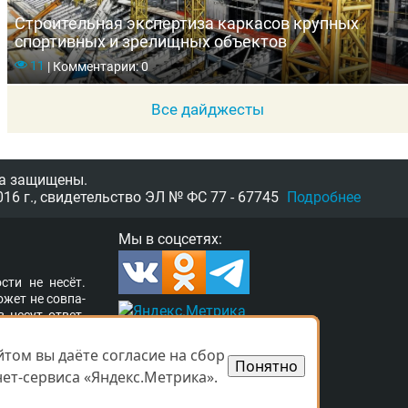
Строительная экспертиза каркасов крупных
спортивных и зрелищных объектов
11
|
Комментарии: 0
Все дайджесты
а защищены.
16 г.,
свидетельство
ЭЛ № ФС 77 - 67745
Подробнее
Мы в соцсетях:
­сти не несёт.
о­жет не сов­па­
в несут от­вет­
ор­та­ле раз­ме­
а свя­зать­ся с
том вы даёте согласие на сбор
том вы даёте согласие на сбор
Понятно
Понятно
­ших прав. Ва­ши
ет-сервиса «Яндекс.Метрика».
ет-сервиса «Яндекс.Метрика».
 при­ня­ты.