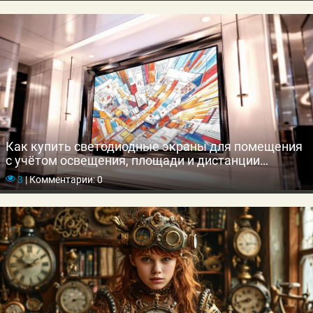
Как купить светодиодные экраны для помещения
с учётом освещения, площади и дистанции
просмотра
3
|
Комментарии: 0