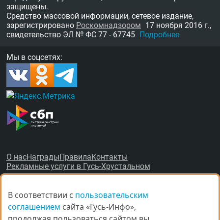
защищены.
Средство массовой информации, сетевое издание,
зарегистрировано
Роскомнадзором
17 ноября 2016 г.,
свидетельство
ЭЛ № ФС 77 - 67745
Подробнее
Мы в соцсетях:
О нас
Награды
Правила
Контакты
Рекламные услуги в Гусь-Хрустальном
В соответствии с
В соответствии с
пользовательским
пользовательским
соглашением
соглашением
сайта «Гусь-Инфо»,
сайта «Гусь-Инфо»,
продолжая пользоваться сайтом вы
продолжая пользоваться сайтом вы