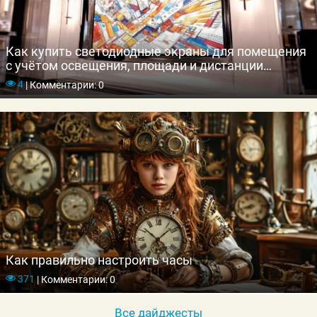
Как купить светодиодные экраны для помещения
с учётом освещения, площади и дистанции
просмотра
4
|
Комментарии: 0
Как правильно настроить часы
371
|
Комментарии: 0
Все дайджесты