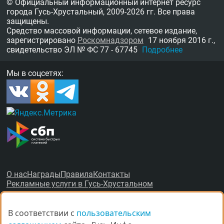
© Официальный информационный интернет ресурс
города Гусь-Хрустальный,
2009-2026 гг.
Все права
защищены.
Средство массовой информации, сетевое издание,
зарегистрировано
Роскомнадзором
17 ноября 2016 г.,
свидетельство
ЭЛ № ФС 77 - 67745
Подробнее
Мы в соцсетях:
О нас
Награды
Правила
Контакты
Рекламные услуги в Гусь-Хрустальном
В соответствии с
В соответствии с
пользовательским
пользовательским