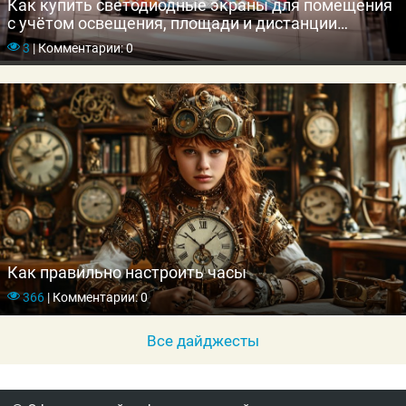
Как купить светодиодные экраны для помещения
с учётом освещения, площади и дистанции
просмотра
3
|
Комментарии: 0
Как правильно настроить часы
366
|
Комментарии: 0
Все дайджесты