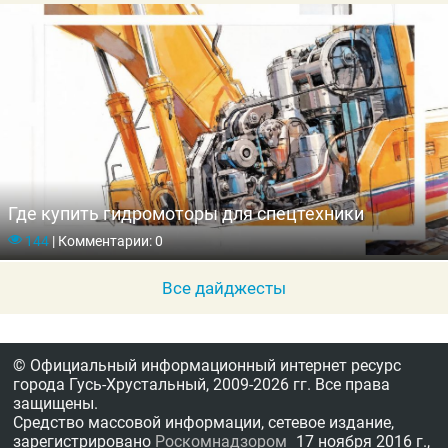
Где купить гидромоторы для спецтехники
144
|
Комментарии: 0
Все дайджесты
© Официальный информационный интернет ресурс
города Гусь-Хрустальный,
2009-2026 гг.
Все права
защищены.
Средство массовой информации, сетевое издание,
зарегистрировано
Роскомнадзором
17 ноября 2016 г.,