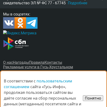
свидетельство
ЭЛ № ФС 77 - 67745
Подробнее
Мы в соцсетях:
О нас
Награды
Правила
Контакты
Рекламные услуги в Гусь-Хрустальном
В соответствии с
В соответствии с
пользовательским
пользовательским
соглашением
соглашением
сайта «Гусь-Инфо»,
сайта «Гусь-Инфо»,
продолжая пользоваться сайтом вы
продолжая пользоваться сайтом вы
© Все права защищены.
даёте согласие на сбор персональных
даёте согласие на сбор персональных
Понятно
Понятно
данных (метаданных) посетителя сайта и
данных (метаданных) посетителя сайта и
При копировании материалов ссыл­ка на
gus-info.ru
обя­за­тель­