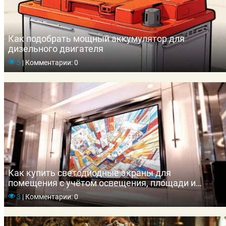
Как подобрать мощный аккумулятор для
дизельного двигателя
5
|
Комментарии: 0
Как купить светодиодные экраны для
помещения с учётом освещения, площади и
дистанции просмотра
3
|
Комментарии: 0