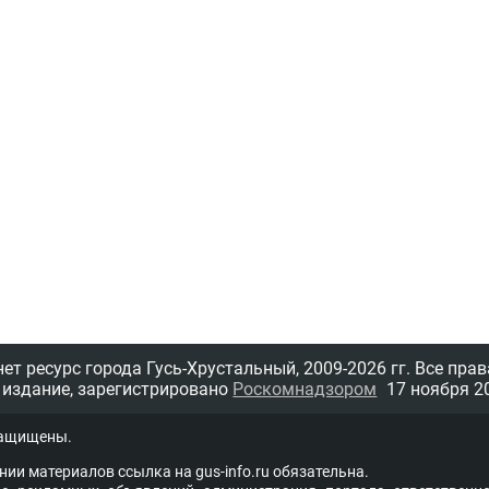
т ресурс города Гусь-Хрустальный,
2009-2026 гг.
Все прав
 издание, зарегистрировано
Роскомнадзором
17 ноября 20
защищены.
нии материалов ссыл­ка на
gus-info.ru
обя­за­тель­на.