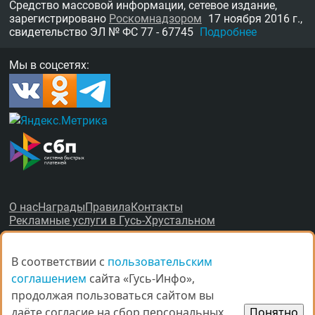
Средство массовой информации, сетевое издание,
зарегистрировано
Роскомнадзором
17 ноября 2016 г.,
свидетельство
ЭЛ № ФС 77 - 67745
Подробнее
Мы в соцсетях:
О нас
Награды
Правила
Контакты
Рекламные услуги в Гусь-Хрустальном
В соответствии с
В соответствии с
пользовательским
пользовательским
соглашением
соглашением
сайта «Гусь-Инфо»,
сайта «Гусь-Инфо»,
продолжая пользоваться сайтом вы
продолжая пользоваться сайтом вы
© Все права защищены.
даёте согласие на сбор персональных
даёте согласие на сбор персональных
Понятно
Понятно