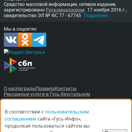
Средство массовой информации, сетевое издание,
зарегистрировано
Роскомнадзором
17 ноября 2016 г.,
свидетельство
ЭЛ № ФС 77 - 67745
Подробнее
Мы в соцсетях:
О нас
Награды
Правила
Контакты
Рекламные услуги в Гусь-Хрустальном
В соответствии с
В соответствии с
пользовательским
пользовательским
соглашением
соглашением
сайта «Гусь-Инфо»,
сайта «Гусь-Инфо»,
продолжая пользоваться сайтом вы
продолжая пользоваться сайтом вы
© Все права защищены.