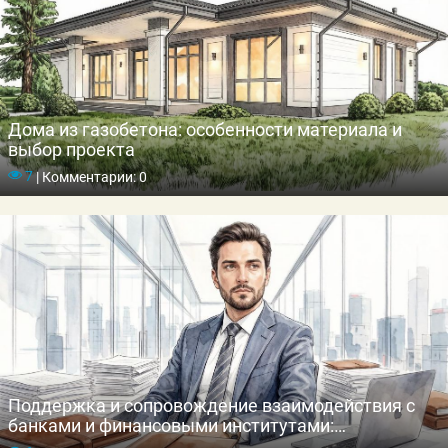
Дома из газобетона: особенности материала и
выбор проекта
7
|
Комментарии: 0
Поддержка и сопровождение взаимодействия с
банками и финансовыми институтами:
профессиональная помощь