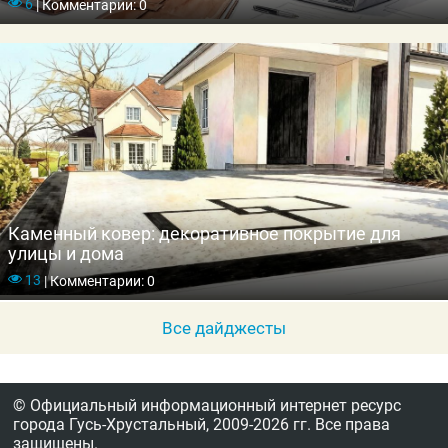
6
|
Комментарии: 0
Каменный ковер: декоративное покрытие для
улицы и дома
13
|
Комментарии: 0
Все дайджесты
© Официальный информационный интернет ресурс
города Гусь-Хрустальный,
2009-2026 гг.
Все права
защищены.