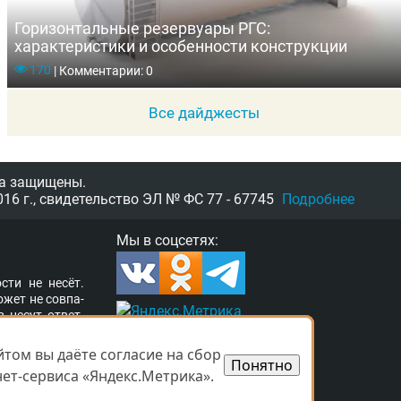
Горизонтальные резервуары РГС:
характеристики и особенности конструкции
170
|
Комментарии: 0
Все дайджесты
а защищены.
16 г.,
свидетельство
ЭЛ № ФС 77 - 67745
Подробнее
Мы в соцсетях:
­сти не несёт.
о­жет не сов­па­
в несут от­вет­
ор­та­ле раз­ме­
а свя­зать­ся с
том вы даёте согласие на сбор
том вы даёте согласие на сбор
Понятно
Понятно
­ших прав. Ва­ши
ет-сервиса «Яндекс.Метрика».
ет-сервиса «Яндекс.Метрика».
 при­ня­ты.