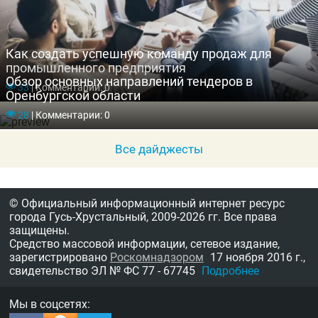
Как создать успешную команду продаж для
промышленного предприятия
Обзор основных направлений тендеров в
33
|
Комментарии: 0
Оренбургской области
28
|
Комментарии: 0
Все дайджесты
© Официальный информационный интернет ресурс
города Гусь-Хрустальный,
2009-2026 гг.
Все права
защищены.
Средство массовой информации, сетевое издание,
зарегистрировано
Роскомнадзором
17 ноября 2016 г.,
свидетельство
ЭЛ № ФС 77 - 67745
Подробнее
Мы в соцсетях: