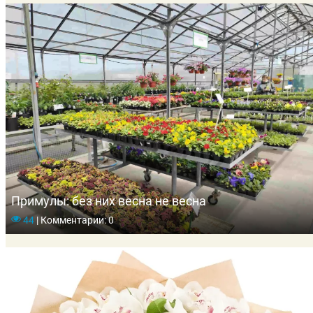
Примулы: без них весна не весна
44
|
Комментарии: 0