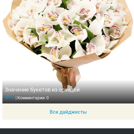
Значение букетов из орхидей
16
|
Комментарии: 0
Все дайджесты