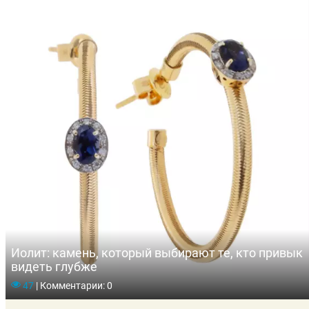
Иолит: камень, который выбирают те, кто привык
видеть глубже
47
|
Комментарии: 0