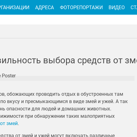
РГАНИЗАЦИИ
АДРЕСА
ФОТОРЕПОРТАЖИ
ВИДЕО
СТ
ильность выбора средств от зм
ов, обожающих проводить отдых в обустроенных там
 по вкусу и пресмыкающимся в виде змей и ужей. А так
ень опасности для людей и домашних животных.
движимости при обнаружении таких малоприятных
 от змей
.
едства от змей и ужей могут включать различные