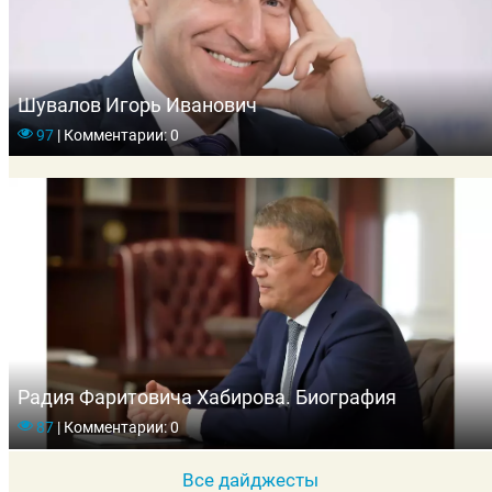
Шувалов Игорь Иванович
97
|
Комментарии: 0
Радия Фаритовича Хабирова. Биография
87
|
Комментарии: 0
Все дайджесты