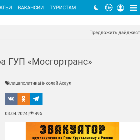
АТЬИ
ВАКАНСИИ
ТУРИСТАМ
Предложить дайджест
ра ГУП «Мосгортранс»
лица
политика
Николай Асаул
03.04.2024
|
|
495