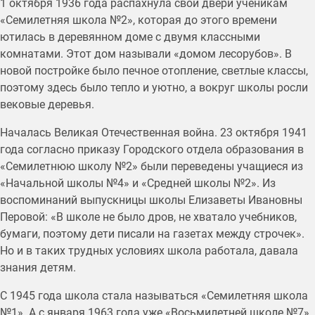
1 октября 1936 года распахнула свои двери ученикам
«Семилетняя школа №2», которая до этого времени
ютилась в деревянном доме с двумя классными
комнатами. Этот дом называли «домом лесорубов». В
новой постройке было печное отопление, светлые классы,
поэтому здесь было тепло и уютно, а вокруг школы росли
вековые деревья.
Началась Великая Отечественная война. 23 октября 1941
года согласно приказу Городского отдела образования в
«Семилетнюю школу №2» были переведены учащиеся из
«Начальной школы №4» и «Средней школы №2». Из
воспоминаний выпускницы школы Елизаветы Ивановны
Перовой: «В школе не было дров, не хватало учебников,
бумаги, поэтому дети писали на газетах между строчек».
Но и в таких трудных условиях школа работала, давала
знания детям.
С 1945 года школа стала называться «Семилетняя школа
№1». А с января 1963 года уже «Восьмилетней школе №7»