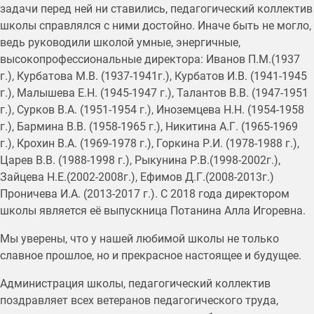
задачи перед ней ни ставились, педагогический коллектив
школы справлялся с ними достойно. Иначе быть не могло,
ведь руководили школой умные, энергичные,
высокопрофессиональные директора: Иванов П.М.(1937
г.), Курбатова М.В. (1937-1941г.), Курбатов И.В. (1941-1945
г.), Малышева Е.Н. (1945-1947 г.), Талантов В.В. (1947-1951
г.), Сурков В.А. (1951-1954 г.), Иноземцева Н.Н. (1954-1958
г.), Бармина В.В. (1958-1965 г.), Никитина А.Г. (1965-1969
г.), Крохин В.А. (1969-1978 г.), Горкина Р.И. (1978-1988 г.),
Царев В.В. (1988-1998 г.), Рыкунина Р.В.(1998-2002г.),
Зайцева Н.Е.(2002-2008г.), Ефимов Д.Г.(2008-2013г.)
Проничева И.А. (2013-2017 г.). С 2018 года директором
школы является её выпускница Потанина Алла Игоревна.
Мы уверены, что у нашей любимой школы не только
славное прошлое, но и прекрасное настоящее и будущее.
Администрация школы, педагогический коллектив
поздравляет всех ветеранов педагогического труда,