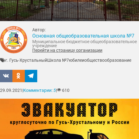
Автор:
Основная общеобразовательная школа №7
Муниципальное бюджетное общеобразовательное
учреждение
Перейти на страницу организации
г. Гусь-Хрустальный
Школа №7
юбилеи
общество
образование
29.09.2021
|
Комментарии:
5
|
610