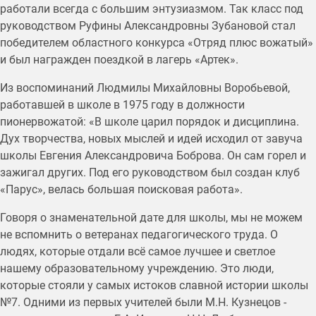
работали всегда с большим энтузиазмом. Так класс под
руководством Руфины Александровны Зубановой стал
победителем областного конкурса «Отряд плюс вожатый»
и был награжден поездкой в лагерь «Артек».
Из воспоминаний Людмилы Михайловны Воробьевой,
работавшей в школе в 1975 году в должности
пионервожатой: «В школе царил порядок и дисциплина.
Дух творчества, новых мыслей и идей исходил от завуча
школы Евгения Александровича Боброва. Он сам горел и
зажигал других. Под его руководством был создан клуб
«Парус», велась большая поисковая работа».
Говоря о знаменательной дате для школы, мы не можем
не вспомнить о ветеранах педагогического труда. О
людях, которые отдали всё самое лучшее и светлое
нашему образовательному учреждению. Это люди,
которые стояли у самых истоков славной истории школы
№7. Одними из первых учителей были М.Н. Кузнецов -