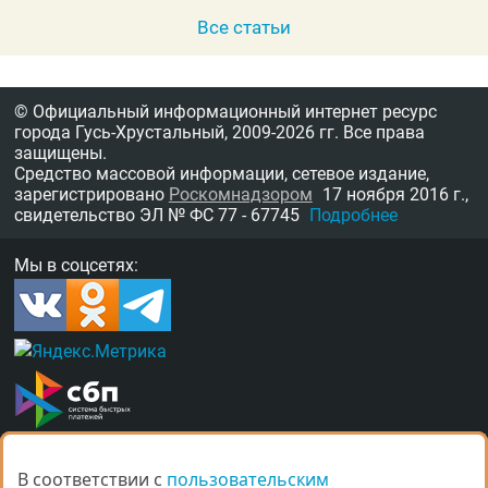
Все статьи
© Официальный информационный интернет ресурс
города Гусь-Хрустальный,
2009-2026 гг.
Все права
защищены.
Средство массовой информации, сетевое издание,
зарегистрировано
Роскомнадзором
17 ноября 2016 г.,
свидетельство
ЭЛ № ФС 77 - 67745
Подробнее
Мы в соцсетях:
В соответствии с
В соответствии с
пользовательским
пользовательским
О нас
Награды
Правила
Контакты