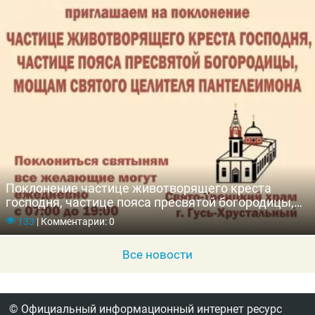
Поклонение частице животворящего креста
господня, частице пояса пресвятой богородицы,
мощам святого целителя Пантелеймона
133
|
Комментарии: 0
Все новости
© Официальный информационный интернет ресурс