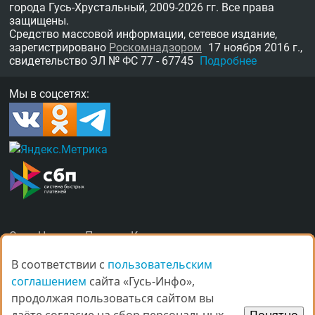
города Гусь-Хрустальный,
2009-2026 гг.
Все права
защищены.
Средство массовой информации, сетевое издание,
зарегистрировано
Роскомнадзором
17 ноября 2016 г.,
свидетельство
ЭЛ № ФС 77 - 67745
Подробнее
Мы в соцсетях:
О нас
Награды
Правила
Контакты
Рекламные услуги в Гусь-Хрустальном
В соответствии с
В соответствии с
пользовательским
пользовательским
соглашением
соглашением
сайта «Гусь-Инфо»,
сайта «Гусь-Инфо»,
продолжая пользоваться сайтом вы
продолжая пользоваться сайтом вы