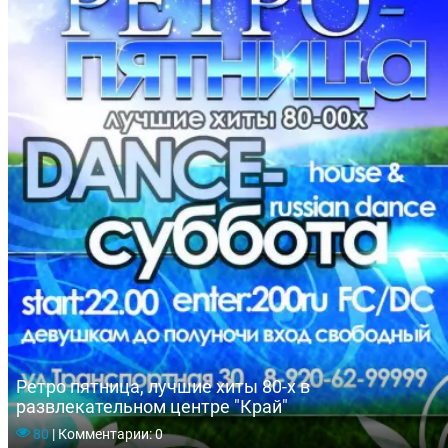
Ретро пятница, лучшие хиты 80-х в
развлекательном центре "Край"
80
|
Комментарии: 0