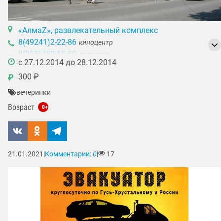
«АлмаZ», развлекательный комплекс
8(49241)2-22-86
киноцентр
8(915)750-16-50
доставка
c 27.12.2014 до 28.12.2014
300 ₽
₽
вечеринки
Возраст
0+
21.01.2021
|
Комментарии:
0
|
17