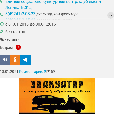
Единый социально-культурный центр, клуб имени
Ленина, ЕСКЦ
8(49241)2-08-23
директор, зам.директора
8(49241)2-15-63
отдел рекламы, вахта
c 01.01.2016 до 30.01.2016
8(49241)3-17-99
литературное объединение «Мещёра»
бесплатно
₽
кастинги
Возраст
0+
18.01.2021
|
Комментарии:
0
|
59