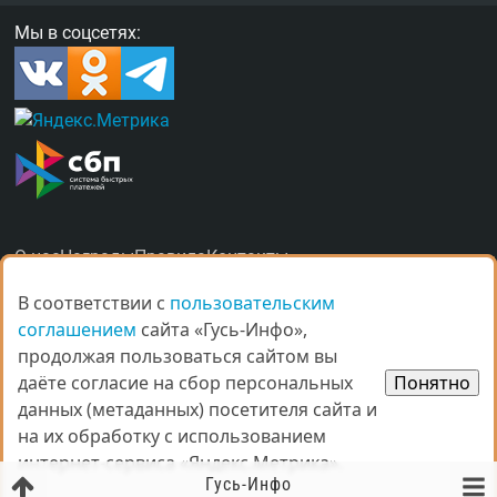
Мы в соцсетях:
О нас
Награды
Правила
Контакты
Рекламные услуги в Гусь-Хрустальном
В соответствии с
В соответствии с
пользовательским
пользовательским
соглашением
соглашением
сайта «Гусь-Инфо»,
сайта «Гусь-Инфо»,
продолжая пользоваться сайтом вы
продолжая пользоваться сайтом вы
даёте согласие на сбор персональных
даёте согласие на сбор персональных
Понятно
Понятно
данных (метаданных) посетителя сайта и
данных (метаданных) посетителя сайта и
© Все права защищены.
на их обработку с использованием
на их обработку с использованием
При копировании материалов ссыл­ка на
gus-info.ru
обя­за­тель­
интернет-сервиса «Яндекс.Метрика».
интернет-сервиса «Яндекс.Метрика».
на.
Гусь-Инфо
За содержание рекламных объявлений администра­ция пор­та­