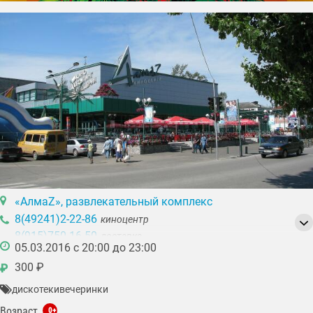
«АлмаZ», развлекательный комплекс
8(49241)2-22-86
киноцентр
8(915)750-16-50
доставка
05.03.2016 с 20:00 до 23:00
300 ₽
₽
дискотеки
вечеринки
Возраст
0+