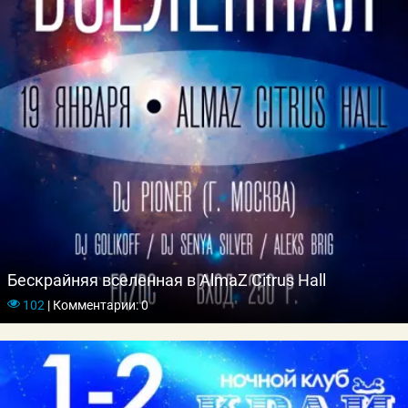
Бескрайняя вселенная в AlmaZ Citrus Hall
102
|
Комментарии: 0