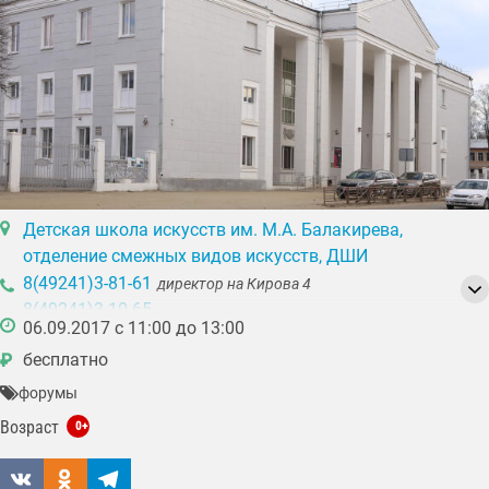
Детская школа искусств им. М.А. Балакирева,
отделение смежных видов искусств, ДШИ
8(49241)3-81-61
директор на Кирова 4
8(49241)3-10-65
06.09.2017 с 11:00 до 13:00
8(49241)2-22-46
отдел кадров, учебная часть
бесплатно
₽
форумы
Возраст
0+