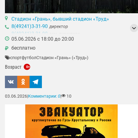
Стадион «Грань», бывший стадион «Труд»
8(49241)3-31-90
директор
8(49241)3-31-90
зам. директора
05.06.2026 с 18:00 до 20:00
бесплатно
₽
спорт
футбол
Стадион «Грань» («Труд»)
Возраст
0+
03.06.2026
|
Комментарии:
0
|
10