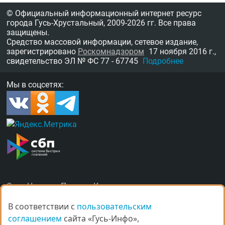
© Официальный информационный интернет ресурс
города Гусь-Хрустальный,
2009-2026 гг.
Все права
защищены.
Средство массовой информации, сетевое издание,
зарегистрировано
Роскомнадзором
17 ноября 2016 г.,
свидетельство
ЭЛ № ФС 77 - 67745
Подробнее
Мы в соцсетях:
О нас
Награды
Правила
Контакты
Рекламные услуги в Гусь-Хрустальном
В соответствии с
В соответствии с
пользовательским
пользовательским
соглашением
соглашением
сайта «Гусь-Инфо»,
сайта «Гусь-Инфо»,