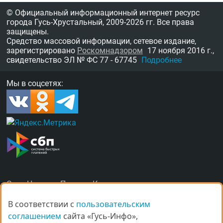
© Официальный информационный интернет ресурс
города Гусь-Хрустальный,
2009-2026 гг.
Все права
защищены.
Средство массовой информации, сетевое издание,
зарегистрировано
Роскомнадзором
17 ноября 2016 г.,
свидетельство
ЭЛ № ФС 77 - 67745
Подробнее
Мы в соцсетях:
О нас
Награды
Правила
Контакты
Рекламные услуги в Гусь-Хрустальном
В соответствии с
В соответствии с
пользовательским
пользовательским
соглашением
соглашением
сайта «Гусь-Инфо»,
сайта «Гусь-Инфо»,