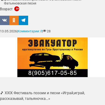
Фатьяновская песня
Возраст
0+
13.05.2026
|
Комментарии:
0
|
28
🎵 XXIX Фестиваль поэзии и песни «Играй,играй,
рассказывай, тальяночка…»