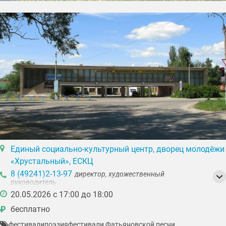
Единый социально-культурный центр, дворец молодёжи
«Хрустальный», ЕСКЦ
8 (49241)2-13-97
директор, художественный
руководитель
8 (49241)3-04-98
20.05.2026 с 17:00 до 18:00
технический отдел, вахта
бесплатно
₽
фестивали
поэзия
фестивали Фатьяновской песни