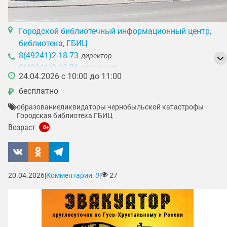
Городской библиотечный информационный центр,
библиотека, ГБИЦ
8(49241)2-18-73
директор
8(49241)2-18-76
абонемент
24.04.2026 с 10:00 до 11:00
8(49241)3-43-57
центр правовой информации
бесплатно
₽
образование
ликвидаторы чернобыльской катастрофы
Городская библиотека ГБИЦ
Возраст
0+
20.04.2026
|
Комментарии:
0
|
27