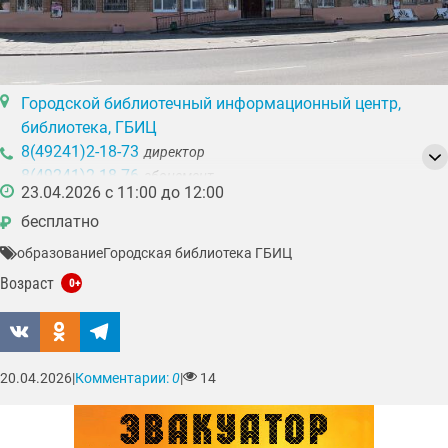
Городской библиотечный информационный центр,
библиотека, ГБИЦ
8(49241)2-18-73
директор
8(49241)2-18-76
абонемент
23.04.2026 с 11:00 до 12:00
8(49241)3-43-57
центр правовой информации
бесплатно
₽
образование
Городская библиотека ГБИЦ
Возраст
0+
20.04.2026
|
Комментарии:
0
|
14