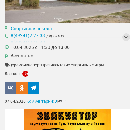
Спортивная школа
8(49241)2-27-33
директор
8(49241)2-46-40
спортзал
10.04.2026 с 11:30 до 13:00
8(49241)2-25-45
дежурный
бесплатно
₽
церемонии
спорт
Президентские спортивные игры
Возраст
0+
07.04.2026
|
Комментарии:
0
|
11