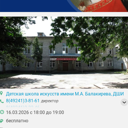
Детская школа искусств имени М.А. Балакирева, ДШИ
8(49241)3-81-61
директор
8(49241)2-22-46
16.03.2026 с 18:00 до 19:00
бесплатно
₽