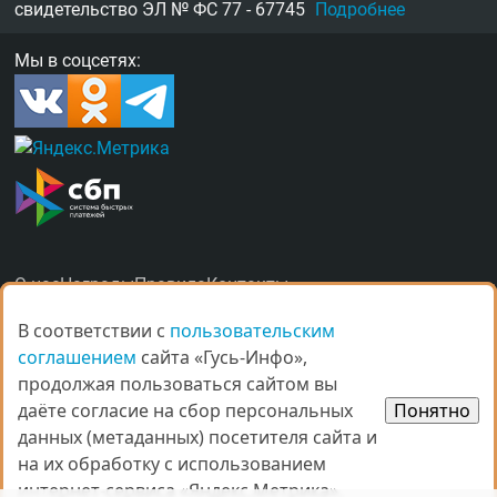
свидетельство
ЭЛ № ФС 77 - 67745
Подробнее
Мы в соцсетях:
О нас
Награды
Правила
Контакты
Рекламные услуги в Гусь-Хрустальном
В соответствии с
В соответствии с
пользовательским
пользовательским
соглашением
соглашением
сайта «Гусь-Инфо»,
сайта «Гусь-Инфо»,
продолжая пользоваться сайтом вы
продолжая пользоваться сайтом вы
даёте согласие на сбор персональных
даёте согласие на сбор персональных
Понятно
Понятно
данных (метаданных) посетителя сайта и
данных (метаданных) посетителя сайта и
© Все права защищены.
на их обработку с использованием
на их обработку с использованием
При копировании материалов ссыл­ка на
gus-info.ru
обя­за­тель­
интернет-сервиса «Яндекс.Метрика».
интернет-сервиса «Яндекс.Метрика».