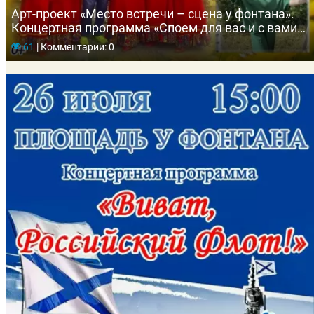
Арт-проект «Место встречи – сцена у фонтана».
Концертная программа «Споем для вас и с вами»
вокальной студии «Ваталинка»
61
|
Комментарии: 0