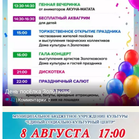
День посёлка Золотково
42
|
Комментарии: 0