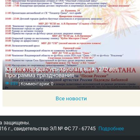
Юбилей города Гусь-Хрустальный - 270 лет.
Программа празднования.
888
|
Комментарии: 0
Все новости
а защищены.
16 г.,
свидетельство
ЭЛ № ФС 77 - 67745
Подробнее