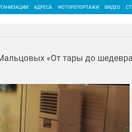
РГАНИЗАЦИИ
АДРЕСА
ФОТОРЕПОРТАЖИ
ВИДЕО
СТ
 Мальцовых «От тары до шедевра