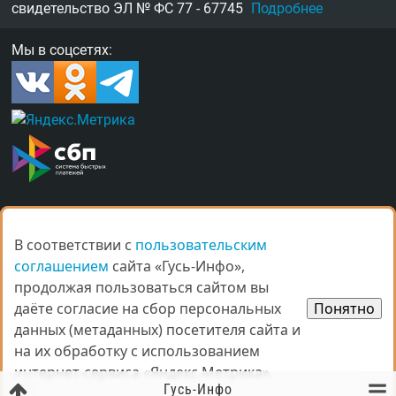
свидетельство
ЭЛ № ФС 77 - 67745
Подробнее
Мы в соцсетях:
О нас
Награды
Правила
Контакты
В соответствии с
В соответствии с
пользовательским
пользовательским
Рекламные услуги в Гусь-Хрустальном
соглашением
соглашением
сайта «Гусь-Инфо»,
сайта «Гусь-Инфо»,
продолжая пользоваться сайтом вы
продолжая пользоваться сайтом вы
даёте согласие на сбор персональных
даёте согласие на сбор персональных
Понятно
Понятно
данных (метаданных) посетителя сайта и
данных (метаданных) посетителя сайта и
на их обработку с использованием
на их обработку с использованием
© Все права защищены.
интернет-сервиса «Яндекс.Метрика».
интернет-сервиса «Яндекс.Метрика».
При копировании материалов ссыл­ка на
gus-info.ru
обя­за­тель­
Гусь-Инфо