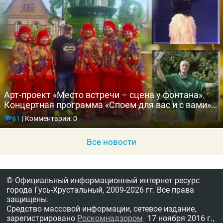
Арт-проект «Место встречи – сцена у фонтана».
Концертная программа «Споем для вас и с вами»
вокальной студии «Ваталинка»
61
|
Комментарии: 0
Все новости
© Официальный информационный интернет ресурс
города Гусь-Хрустальный,
2009-2026 гг.
Все права
защищены.
Средство массовой информации, сетевое издание,
зарегистрировано
Роскомнадзором
17 ноября 2016 г.,