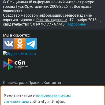
© Официальный информационный интернет ресурс
города Гусь-Хрустальный,
2009-2026 гг.
Все права
защищены.
Средство массовой информации, сетевое издание,
зарегистрировано
Роскомнадзором
17 ноября 2016 г.,
свидетельство
ЭЛ № ФС 77 - 67745
Подробнее
Мы в соцсетях:
О нас
Награды
Правила
Контакты
Рекламные услуги в Гусь-Хрустальном
В соответствии с
В соответствии с
пользовательским
пользовательским
соглашением
соглашением
сайта «Гусь-Инфо»,
сайта «Гусь-Инфо»,