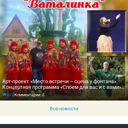
Арт-проект «Место встречи – сцена у фонтана».
Концертная программа «Споем для вас и с вами»
вокальной студии «Ваталинка»
52
|
Комментарии: 0
Все новости