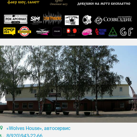
«Wolves House», автосервис
8(920)943-22-66