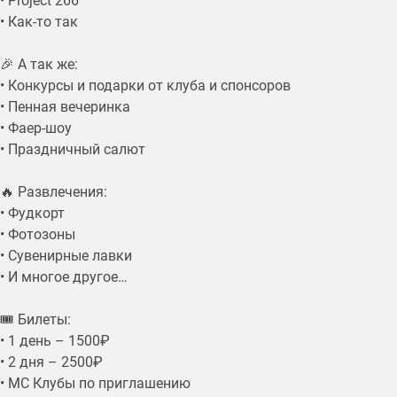
• Project 266
• Как-то так
🎉 А так же:
• Конкурсы и подарки от клуба и спонсоров
• Пенная вечеринка
• Фаер-шоу
• Праздничный салют
🔥 Развлечения:
• Фудкорт
• Фотозоны
• Сувенирные лавки
• И многое другое…
🎟 Билеты:
• 1 день – 1500₽
• 2 дня – 2500₽
• МС Клубы по приглашению