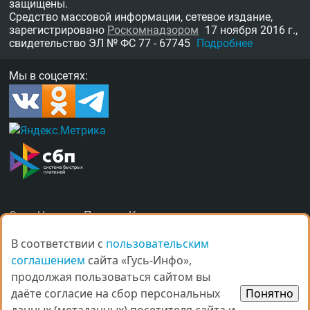
защищены.
Средство массовой информации, сетевое издание,
зарегистрировано
Роскомнадзором
17 ноября 2016 г.,
свидетельство
ЭЛ № ФС 77 - 67745
Подробнее
Мы в соцсетях:
О нас
Награды
Правила
Контакты
Рекламные услуги в Гусь-Хрустальном
В соответствии с
В соответствии с
пользовательским
пользовательским
соглашением
соглашением
сайта «Гусь-Инфо»,
сайта «Гусь-Инфо»,
продолжая пользоваться сайтом вы
продолжая пользоваться сайтом вы
даёте согласие на сбор персональных
даёте согласие на сбор персональных
Понятно
Понятно