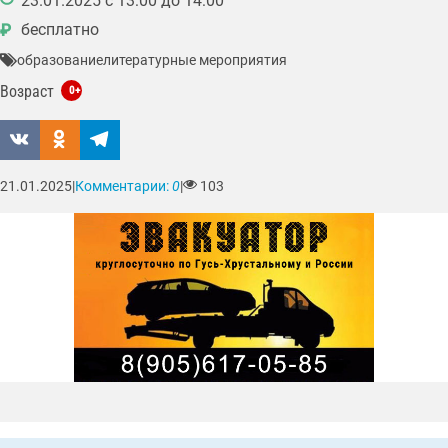
23.01.2025 с 13:00 до 14:00
8(49241)3-43-57
центр правовой информации
бесплатно
₽
образование
литературные мероприятия
Возраст
0+
21.01.2025
|
Комментарии:
0
|
103