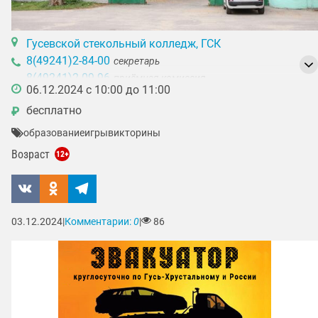
Гусевской стекольный колледж, ГСК
8(49241)2-84-00
секретарь
8(49241)2-09-96
приёмная комиссия
06.12.2024 с 10:00 до 11:00
8(49241)2-04-42
дневное отделение
бесплатно
₽
8(49241)2-73-22
заочное отделение
образование
игры
викторины
Возраст
12+
03.12.2024
|
Комментарии:
0
|
86