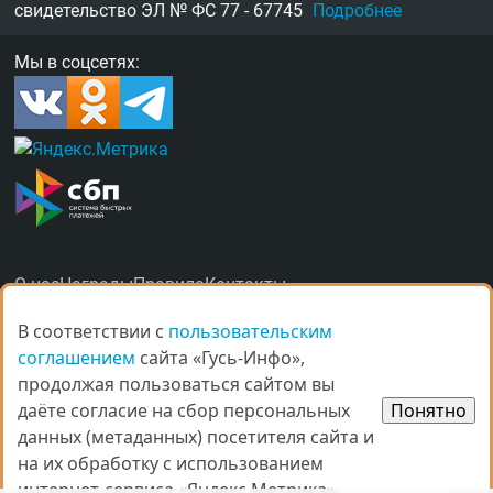
свидетельство
ЭЛ № ФС 77 - 67745
Подробнее
Мы в соцсетях:
О нас
Награды
Правила
Контакты
Рекламные услуги в Гусь-Хрустальном
В соответствии с
В соответствии с
пользовательским
пользовательским
соглашением
соглашением
сайта «Гусь-Инфо»,
сайта «Гусь-Инфо»,
продолжая пользоваться сайтом вы
продолжая пользоваться сайтом вы
даёте согласие на сбор персональных
даёте согласие на сбор персональных
Понятно
Понятно
данных (метаданных) посетителя сайта и
данных (метаданных) посетителя сайта и
© Все права защищены.
на их обработку с использованием
на их обработку с использованием
При копировании материалов ссыл­ка на
gus-info.ru
обя­за­тель­
интернет-сервиса «Яндекс.Метрика».
интернет-сервиса «Яндекс.Метрика».