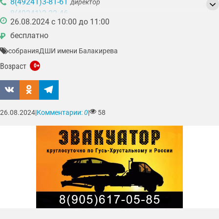
8(49241)3-81-61
директор
8(49241)2-22-46
26.08.2024 с 10:00 до 11:00
бесплатно
₽
собрания
ДШИ имени Балакирева
Возраст
0+
26.08.2024
|
Комментарии:
0
|
58