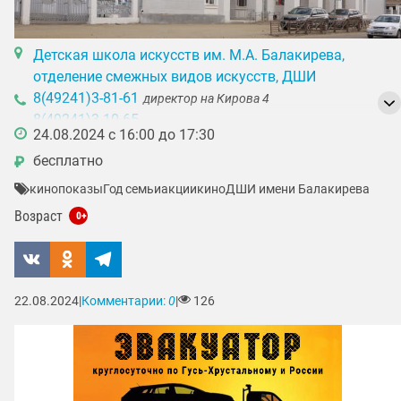
Детская школа искусств им. М.А. Балакирева,
отделение смежных видов искусств, ДШИ
8(49241)3-81-61
директор на Кирова 4
8(49241)3-10-65
24.08.2024 с 16:00 до 17:30
8(49241)2-22-46
отдел кадров, учебная часть
бесплатно
₽
кинопоказы
Год семьи
акции
кино
ДШИ имени Балакирева
Возраст
0+
22.08.2024
|
Комментарии:
0
|
126