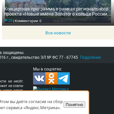
Концертная программа в рамках регионального
проекта «Новые имена Золотого кольца России.
Владимирская область»
29
|
Комментарии: 0
Все новости
а защищены.
16 г.,
свидетельство
ЭЛ № ФС 77 - 67745
Подробнее
Мы в соцсетях:
­сти не несёт.
о­жет не сов­па­
в несут от­вет­
ор­та­ле раз­ме­
а свя­зать­ся с
том вы даёте согласие на сбор
том вы даёте согласие на сбор
Понятно
Понятно
­ших прав. Ва­ши
ет-сервиса «Яндекс.Метрика».
ет-сервиса «Яндекс.Метрика».
 при­ня­ты.