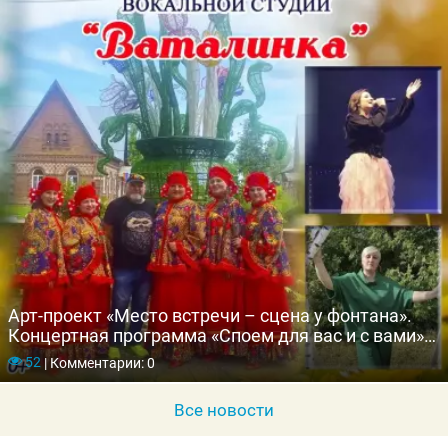
Арт-проект «Место встречи – сцена у фонтана».
Концертная программа «Споем для вас и с вами»
вокальной студии «Ваталинка»
52
|
Комментарии: 0
Все новости