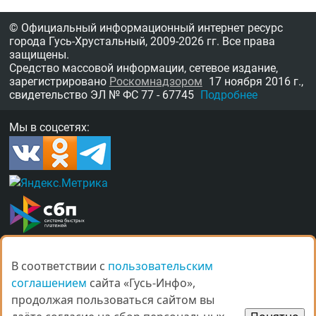
© Официальный информационный интернет ресурс
города Гусь-Хрустальный,
2009-2026 гг.
Все права
защищены.
Средство массовой информации, сетевое издание,
зарегистрировано
Роскомнадзором
17 ноября 2016 г.,
свидетельство
ЭЛ № ФС 77 - 67745
Подробнее
Мы в соцсетях:
В соответствии с
В соответствии с
пользовательским
пользовательским
О нас
Награды
Правила
Контакты
соглашением
соглашением
сайта «Гусь-Инфо»,
сайта «Гусь-Инфо»,
Рекламные услуги в Гусь-Хрустальном
продолжая пользоваться сайтом вы
продолжая пользоваться сайтом вы