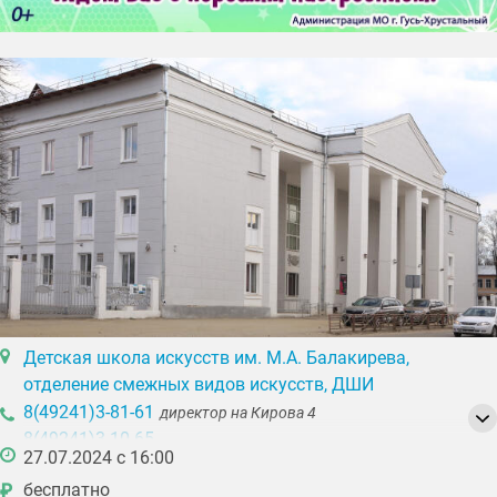
Детская школа искусств им. М.А. Балакирева,
отделение смежных видов искусств, ДШИ
8(49241)3-81-61
директор на Кирова 4
8(49241)3-10-65
27.07.2024 с 16:00
8(49241)2-22-46
отдел кадров, учебная часть
бесплатно
₽