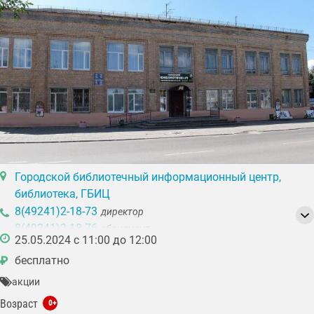
Городской библиотечный информационный центр,
библиотека, ГБИЦ
8(49241)2-18-73
директор
8(49241)2-18-76
абонемент
25.05.2024 с 11:00 до 12:00
8(49241)3-43-57
центр правовой информации
бесплатно
₽
акции
Возраст
0+