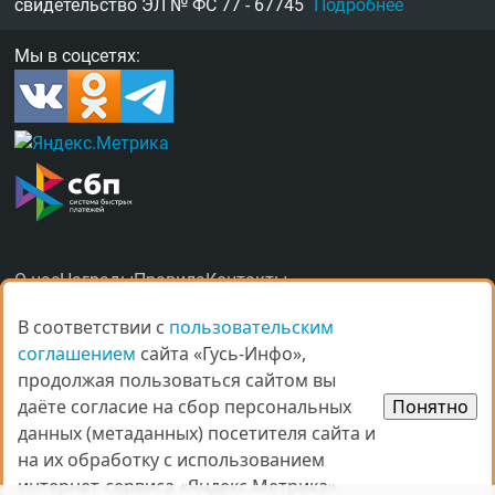
свидетельство
ЭЛ № ФС 77 - 67745
Подробнее
Мы в соцсетях:
О нас
Награды
Правила
Контакты
Рекламные услуги в Гусь-Хрустальном
В соответствии с
В соответствии с
пользовательским
пользовательским
соглашением
соглашением
сайта «Гусь-Инфо»,
сайта «Гусь-Инфо»,
продолжая пользоваться сайтом вы
продолжая пользоваться сайтом вы
даёте согласие на сбор персональных
даёте согласие на сбор персональных
Понятно
Понятно
данных (метаданных) посетителя сайта и
данных (метаданных) посетителя сайта и
© Все права защищены.
на их обработку с использованием
на их обработку с использованием
При копировании материалов ссыл­ка на
gus-info.ru
обя­за­тель­
интернет-сервиса «Яндекс.Метрика».
интернет-сервиса «Яндекс.Метрика».