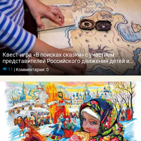
Квест-игра «В поисках сказки» с участием
представителей Российского движения детей и
молодежи «Движение первых»
11
|
Комментарии: 0