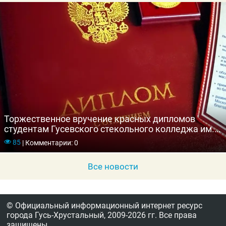
Торжественное вручение красных дипломов
студентам Гусевского стекольного колледжа им.
Г. Ф. Чехлова
85
|
Комментарии: 0
Все новости
© Официальный информационный интернет ресурс
города Гусь-Хрустальный,
2009-2026 гг.
Все права
защищены.