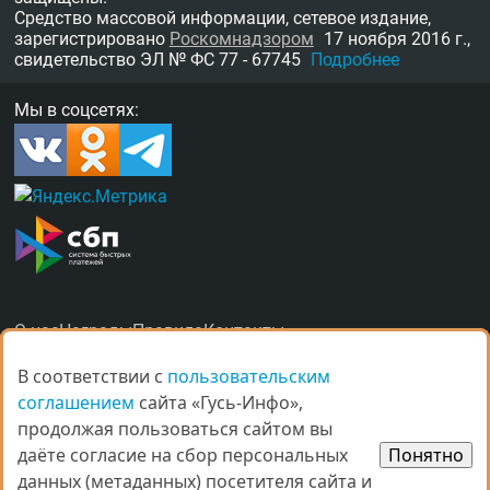
Средство массовой информации, сетевое издание,
зарегистрировано
Роскомнадзором
17 ноября 2016 г.,
свидетельство
ЭЛ № ФС 77 - 67745
Подробнее
Мы в соцсетях:
О нас
Награды
Правила
Контакты
Рекламные услуги в Гусь-Хрустальном
В соответствии с
В соответствии с
пользовательским
пользовательским
соглашением
соглашением
сайта «Гусь-Инфо»,
сайта «Гусь-Инфо»,
продолжая пользоваться сайтом вы
продолжая пользоваться сайтом вы
даёте согласие на сбор персональных
даёте согласие на сбор персональных
Понятно
Понятно
данных (метаданных) посетителя сайта и
данных (метаданных) посетителя сайта и