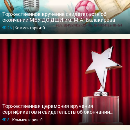
Торжественное вручение свидетельств об
окончании МБУ ДО ДШИ им. М.А. Балакирева
26
|
Комментарии: 0
Торжественная церемония вручения
сертификатов и свидетельств об окончании
обучения в МБУДО «ЦДОД «Исток»
8
|
Комментарии: 0