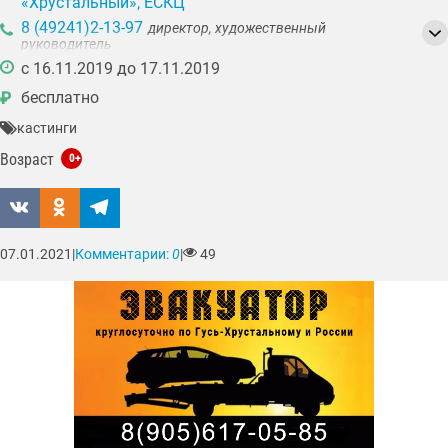
«Хрустальный», ЕСКЦ
8 (49241)2-13-97
директор, художественный
руководитель
8 (49241)3-04-98
c 16.11.2019 до 17.11.2019
технический отдел, вахта
бесплатно
₽
кастинги
Возраст
0+
07.01.2021
|
Комментарии:
0
|
49