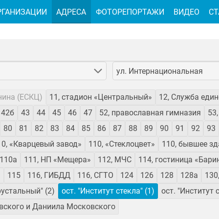
РГАНИЗАЦИИ
АДРЕСА
ФОТОРЕПОРТАЖИ
ВИДЕО
СТ
ул. Интернациональная
нина (ЕСКЦ)
11, стадион «Центральный»
12, Служба еди
42б
43
44
45
46
47
52, православная гимназия
53
80
81
82
83
84
85
86
87
88
89
90
91
92
93
10, «Кварцевый завод»
110, «Стеклоцвет»
110, бывшее з
110а
111, НП «Мещера»
112, МЧС
114, гостиница «Бар
»
115
116, ГИБДД
116, СГТО
124
126
128
128а
130
рустальный" (2)
ост. "Институт стекла" (1)
ост. "Институт с
вского и Даниила Московского