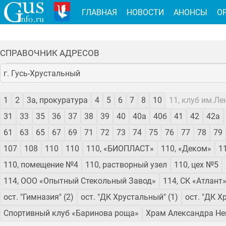
ГЛАВНАЯ
НОВОСТИ
АНОНСЫ
О
СПРАВОЧНИК АДРЕСОВ
г. Гусь-Хрустальный
1
2
3а, прокуратура
4
5
6
7
8
10
11, клуб им.Ле
31
33
35
36
37
38
39
40
40а
40б
41
42
42а
61
63
65
67
69
71
72
73
74
75
76
77
78
79
107
108
110
110
110, «БИОПЛАСТ»
110, «Деком»
1
110, помещение №4
110, растворный узел
110, цех №5
114, ООО «Опытный Стекольный Завод»
114, СК «Атлант
ост. "Гимназия" (2)
ост. "ДК Хрустальный" (1)
ост. "ДК Х
Спортивный клуб «Баринова роща»
Храм Александра Не