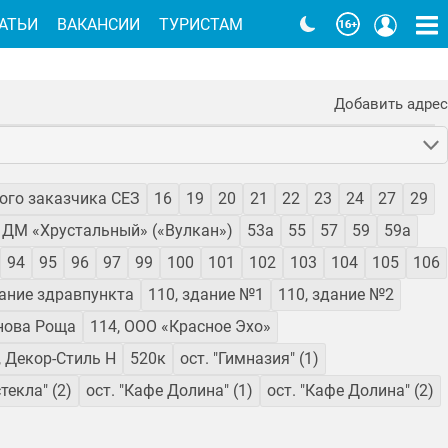
АТЬИ
ВАКАНСИИ
ТУРИСТАМ
Добавить адрес
ного заказчика СЕЗ
16
19
20
21
22
23
24
27
29
, ДМ «Хрустальный» («Вулкан»)
53а
55
57
59
59а
94
95
96
97
99
100
101
102
103
104
105
106
дание здравпункта
110, здание №1
110, здание №2
инова Роща
114, ООО «Красное Эхо»
, Декор-Стиль Н
520к
ост. "Гимназия" (1)
текла" (2)
ост. "Кафе Долина" (1)
ост. "Кафе Долина" (2)