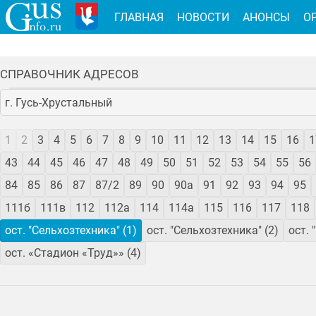
ГЛАВНАЯ
НОВОСТИ
АНОНСЫ
О
СПРАВОЧНИК АДРЕСОВ
г. Гусь-Хрустальный
1
2
3
4
5
6
7
8
9
10
11
12
13
14
15
16
1
43
44
45
46
47
48
49
50
51
52
53
54
55
56
84
85
86
87
87/2
89
90
90а
91
92
93
94
95
111б
111в
112
112а
114
114а
115
116
117
118
ост. "Сельхозтехника" (1)
ост. "Сельхозтехника" (2)
ост.
ост. «Стадион «Труд»» (4)