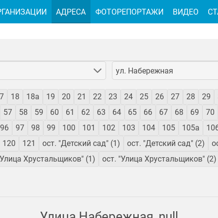
РГАНИЗАЦИИ
АДРЕСА
ФОТОРЕПОРТАЖИ
ВИДЕО
СТ
ул. Набережная
7
18
18а
19
20
21
22
23
24
25
26
27
28
29
57
58
59
60
61
62
63
64
65
66
67
68
69
70
96
97
98
99
100
101
102
103
104
105
105а
10
120
121
ост. "Детский сад" (1)
ост. "Детский сад" (2)
о
 "Улица Хрустальщиков" (1)
ост. "Улица Хрустальщиков" (2)
Улица Набережная, null