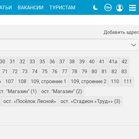
АТЬИ
ВАКАНСИИ
ТУРИСТАМ
Добавить адрес
30
31
32
33
35
36
37
38
39
40
41
41а
42
71
72
73
74
75
76
77
78
79
80
81
82
83
6
107
108
109, строение 1
109, строение 2
110
111
ст. "Магазин" (1)
ост. "Магазин" (2)
ост. «Посёлок Лесной»
ост. «Стадион «Труд»» (3)